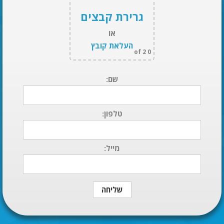
גרירת קבצים
או
העלאת קובץ
of 2
0
שם:
טלפון:
מייל: