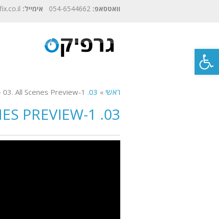
וואטסאפ:
054-6544662
אימייל:
contact@grafix.co.il
פתח
סרגל
נגישות
ראשי
»
03. All Scenes Preview-1
03. All Scenes Preview-1
»
03. ALL SCENES PREVIEW-1
נגן
וידאו