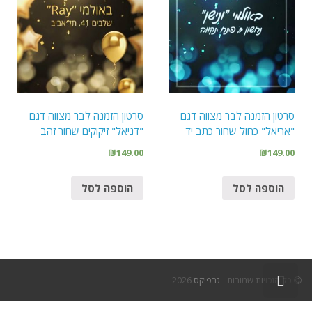
סרטון הזמנה לבר מצווה דגם
סרטון הזמנה לבר מצווה דגם
"אריאל" כחול שחור כתב יד
"דניאל" זיקוקים שחור זהב
₪
149.00
₪
149.00
הוספה לסל
הוספה לסל
גלילה
כל הזכויות שמורות -
גרפיקס
2026
לראש
העמוד