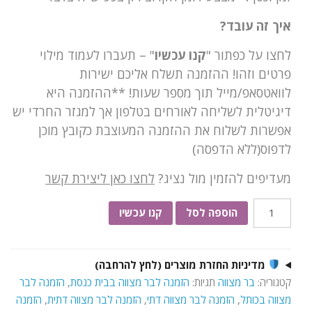
איך זה עובד?
לחצו על כפתור "
קנו עכשיו
" – תעברו לעמוד מילוי
פרטים וזהו! ההזמנה תשלח אליכם ישירות
לוואטסאפ/מייל תוך מספר שעות! **ההזמנה היא
דיגיטלית לשליחה לאורחים בטלפון אך למגזר החרדי יש
אפשרות לשלוח את ההזמנה המעוצבת כקובץ מוכן
לדפוס(ללא הדפסה)
מעדיפים להזמין מול נציג?
לחצו כאן ליצירת קשר
כמות
הוספה לסל
קנו עכשיו
של
הזמנה
דיגיטלית
מדיניות החזרת מוצרים (לחץ להרחבה)
לבר
קטגוריה:
בר מצווה
תגיות:
הזמנה לבר מצווה בבית כנסת
,
הזמנה לבר
מצווה
מצווה בכותל
,
הזמנה לבר מצווה דתי
,
הזמנה לבר מצווה דתית
,
הזמנה
דתית/חרדית